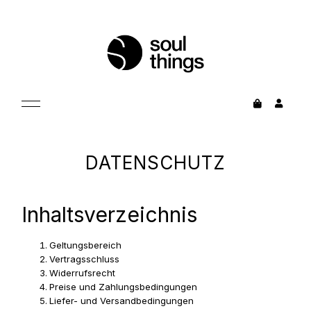
Zur
Skip
Hauptnavigation
to
springen
main
content
DATENSCHUTZ
Inhaltsverzeichnis
Geltungsbereich
Vertragsschluss
Widerrufsrecht
Preise und Zahlungsbedingungen
Liefer- und Versandbedingungen