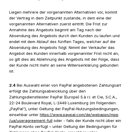
Liegen mehrere der vorgenannten Alternativen vor, kommt
der Vertrag in dem Zeitpunkt zustande, in dem eine der
vorgenannten Alternativen zuerst eintritt. Die Frist zur
Annahme des Angebots beginnt am Tag nach der
Absendung des Angebots durch den Kunden zu laufen und
endet mit dem Ablauf des fünften Tages, welcher auf die
Absendung des Angebots folgt. Nimmt der Verkäufer das
Angebot des Kunden innerhalb vorgenannter Frist nicht an,
so gilt dies als Ablehnung des Angebots mit der Folge, dass
der Kunde nicht mehr an seine Willenserklärung gebunden
ist.
2.4
Bei Auswahl einer von PayPal angebotenen Zahlungsart
erfolgt die Zahlungsabwicklung über den
Zahlungsdienstleister PayPal (Europe) S.à r.l. et Cie, S.C.A.,
22-24 Boulevard Royal, L-2449 Luxemburg (im Folgenden:
„PayPal“), unter Geltung der PayPal-Nutzungsbedingungen,
einsehbar unter
https://www.paypal.com
/de
/webapps
/mpp
/ua
/useragreement-full
oder - falls der Kunde nicht über ein
PayPal-Konto verfügt – unter Geltung der Bedingungen für