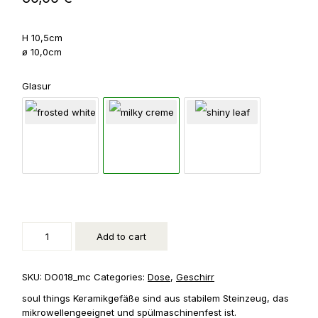
H 10,5cm
ø 10,0cm
Glasur
Keramikdose
mit
Jutekordel
quantity
Add to cart
SKU:
DO018_mc
Categories:
Dose
,
Geschirr
soul things Keramikgefäße sind aus stabilem Steinzeug, das
mikrowellengeeignet und spülmaschinenfest ist.