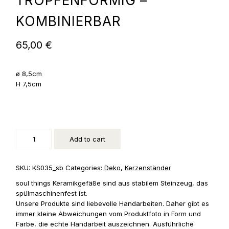
TROPFENFÖRMIG –
KOMBINIERBAR
65,00
€
ø 8,5cm
H 7,5cm
Kerzenständer,
tropfenförmig
-
kombinierbar
Add to cart
quantity
SKU:
KS035_sb
Categories:
Deko
,
Kerzenständer
soul things Keramikgefäße sind aus stabilem Steinzeug, das
spülmaschinenfest ist.
Unsere Produkte sind liebevolle Handarbeiten. Daher gibt es
immer kleine Abweichungen vom Produktfoto in Form und
Farbe, die echte Handarbeit auszeichnen. Ausführliche