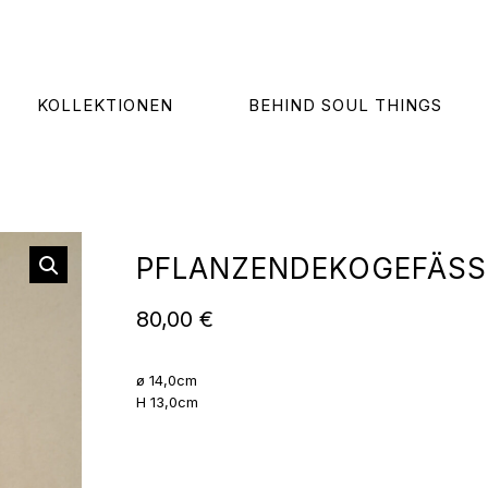
KOLLEKTIONEN
BEHIND SOUL THINGS
PFLANZENDEKOGEFÄSS –
80,00
€
ø 14,0cm
H 13,0cm
Pflanzendekogefäß
-