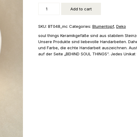
klein,
kombinierbar
Add to cart
quantity
SKU:
BT048_mc
Categories:
Blumentopf
,
Deko
soul things Keramikgefäße sind aus stabilem Steinz
Unsere Produkte sind liebevolle Handarbeiten. Dah
und Farbe, die echte Handarbeit auszeichnen. Ausf
auf der Seite „BEHIND SOUL THINGS“. Jedes Unikat w