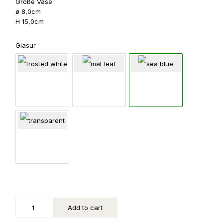
Große Vase
ø 8,0cm
H 15,0cm
Glasur
Vasenset,
organische
Form
quantity
Add to cart