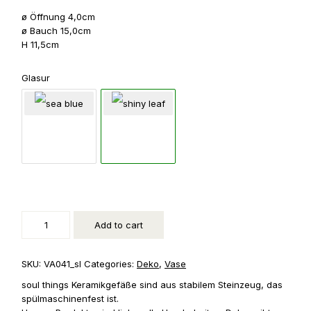
ø Öffnung 4,0cm
ø Bauch 15,0cm
H 11,5cm
Glasur
Vase,
bauchig
quantity
Add to cart
SKU:
VA041_sl
Categories:
Deko
,
Vase
soul things Keramikgefäße sind aus stabilem Steinzeug, das
spülmaschinenfest ist.